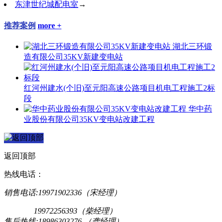
东津世纪城配电室
→
推荐案例
more +
湖北三环锻
造有限公司35KV新建变电站
红河州建水(个旧)至元阳高速公路项目机电工程施工2标
段
华中药
业股份有限公司35KV变电站改建工程
返回顶部
热线电话：
销售电话:19971902336（宋经理）
19972256393（柴经理）
售后热线:18986303276 （龚经理）