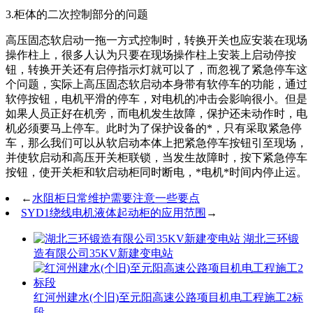
3.柜体的二次控制部分的问题
高压固态软启动一拖一方式控制时，转换开关也应安装在现场
操作柱上，很多人认为只要在现场操作柱上安装上启动停按
钮，转换开关还有启停指示灯就可以了，而忽视了紧急停车这
个问题，实际上高压固态软启动本身带有软停车的功能，通过
软停按钮，电机平滑的停车，对电机的冲击会影响很小。但是
如果人员正好在机旁，而电机发生故障，保护还未动作时，电
机必须要马上停车。此时为了保护设备的*，只有采取紧急停
车，那么我们可以从软启动本体上把紧急停车按钮引至现场，
并使软启动和高压开关柜联锁，当发生故障时，按下紧急停车
按钮，使开关柜和软启动柜同时断电，*电机*时间内停止运。
←
水阻柜日常维护需要注意一些要点
SYD1绕线电机液体起动柜的应用范围
→
湖北三环锻
造有限公司35KV新建变电站
红河州建水(个旧)至元阳高速公路项目机电工程施工2标
段