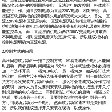
柜。当变压器的高压配电柜以及低压配电柜出现问题时，高压
固态软启动柜的控制回路失电，无法进行触发控制，柜体就不
能进行工作。如果控制电源为直流220V电源，相对来说，高
压固态软启动柜的控制回路失电的情况就大大减少。首先，直
流220V电源有直流屏供电，直流电源系统包括全密封铅酸维
护电池和带有微机自动控制的高频开关充电模块以及微机型智
能监控单元，而且直流屏的供电为两路380V交流电压并取自
不同电源点，相对交流电源来说更加*可靠。所以建议柜体的
控制电源明确为直流电源。
2.控制方式的问题
高压固态软启动柜一拖二控制方式，容易造成两台电机不能同
时启动，两者启动时间间隔为15分钟，这样就迫使柜体必须增
加一个选择开关，一档为1#电机，另一档为2#，如果签订技术
协议时，采购方没有明确选择开关的安装位置，则一般情况供
货方将再次安装在启动柜面板上，那么将会造成实际操作过程
的繁琐，操作人员首先要到安装软启动柜的地方把选择开关打
到想启动的电机档位上，再到现场进行电机的启动，相隔15分
钟后，要启动另一台电机，又要到软起室把开关打到另一档，
方可到现场启动另一台电机，然而软启动室通常都是关闭情
况，所以我们建议选择开关安装在现场，以便操作。