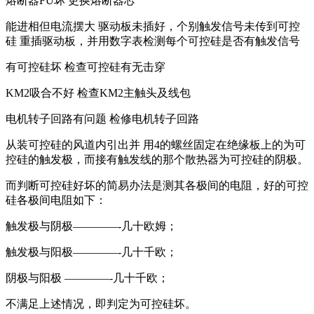
熔断器FU坏 更换熔断器芯
能进相但电流摆大 驱动板未插好，个别触发信号未传到可控
硅 重插驱动板，并用数字表检测每个可控硅是否有触发信号
有可控硅坏 检查可控硅有无击穿
KM2吸合不好 检查KM2主触头及线包
电机转子回路有问题 检修电机转子回路
从装可控硅的风道内引出并 用4的螺丝固定在绝缘板上的为可
控硅的触发极，而接有触发线的那个散热器为可控硅的阴极。
而判断可控硅好坏的简易办法是测其各极间的电阻，好的可控
硅各极间电阻如下：
触发极与阴极————-几十欧姆；
触发极与阳极————-几十千欧；
阴极与阳极 ————-几十千欧；
不满足上述情况，即判定为可控硅坏。