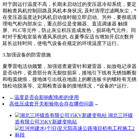
对于因运行温度不高，长期未启动过的变压器冷却系统，要定
期检查风机控制回路及风机本身状况, 及时清理过滤网灰尘，*
在变压器温度达到风机启动值时能立即启动。另外，要彻底清
理电气柜内部灰尘，重点部位是变频器、直流调速器 触摸
屏、PLC等元件，防止灰尘积压造成发热，损坏电气元件。同
时对于配电室装有通风系统的, 在夏季应适当增加开启次数并
延长运转时间，使电气设备在规定的环境温度下运行。
3.加强设备的防雷措施
夏季雷电活动频繁，加强巡查避雷针和避雷器，如放电记录器
是否动作，瓷质部分有无裂纹损坏，接地引下线有无锈蚀断裂
和电弧烧痕，接地体引出线在地面上的断连板卡的螺栓有无锈
蚀松动脱落等。定期检查设备的接地情况，*设备的*运行。
←
温度是否会影响配电柜的使用
高低压成套开关柜验电会存在哪些问题
→
湖北三环锻
造有限公司35KV新建变电站