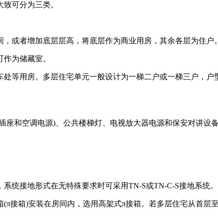
大致可分为三类。
间，或者增加底层层高，将底层作为商业用房，其余各层为住户
可作为储藏室。
处等用房。多层住宅单元一般设计为一梯二户或一梯三户，户型以
、插座和空调电源)、公共楼梯灯、电视放大器电源和保安对讲设
，系统接地形式在无特殊要求时可采用TN-S或TN-C-S接地系统。
(π接箱)安装在房间内，选用高架式π接箱。若多层住宅从首层