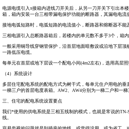
电源电缆引入π接箱内进线刀开关后，从另一刀开关下引出本楼
箱，箱内安装一台三相带漏电保护功能的断路器，其漏电电流值
接地电弧短路时，电弧短路的电流值小，断路器和熔断器不能
三相电源引入总断路器箱后，若楼内的单元数不多于3个，箱
一般采用铜导线穿钢管保护，沿首层地面暗敷设或沿地下层顶板
一路低压电缆。
每单元在首层或地下层设一个配电小间(4m2左右)，选用高层
（4）系统设计
多层住宅配电系统的配电方式为树干式，每单元住户用电的垂直
一梯三户的首层电度表箱。AW2、AW4分别为一梯二户和一
三、住宅的配电系统设置要点
我们*使用的供电系统是三相五线制的模式，也就是常说的TN
线。
容易忽视的问题就是到插座的地线，或觉得没用、或为省工、