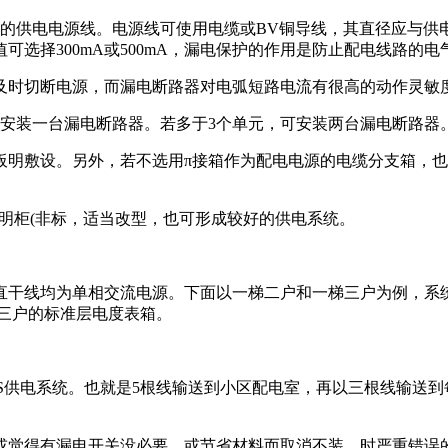
的供电电源线。电源线可使用电缆或BV铜导线，其直径应与供
可选择300mA或500mA，漏电保护的作用是防止配电线路的
及时切断电源，而漏电断路器对电弧短路电流有很高的动作灵敏
内安装一台漏电断路器。若多于3个单元，可安装两台漏电断路器
明敷设。另外，若不选用π接箱作为配电电源的电缆分支箱，也
照明柜(非标，适当改型，也可形成较好的供电系统。
干线均为单相交流电源。下面以一梯二户和一梯三户为例，系统图
梯三户的标准层电度表箱。
-S供电系统。也就是5根线输送到小区配电室，再以三根线输送
或觉得有漏电开关没必要、或节省材料而取消不装，时严重错误