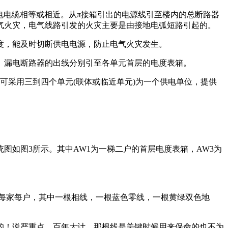
电电缆相等或相近。从π接箱引出的电源线引至楼内的总断路器
电气火灾，电气线路引发的火灾主要是由接地电弧短路引起的。
度，能及时切断供电电源，防止电气火灾发生。
。漏电断路器的出线分别引至各单元首层的电度表箱。
可采用三到四个单元(联体或临近单元)为一个供电单位，提供
如图3所示。其中AW1为一梯二户的首层电度表箱，AW3为
到每家每户，其中一根相线，一根蓝色零线，一根黄绿双色地
的！说严重点，百年大计，那根线是关键时候用来保命的也不为