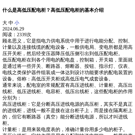
什么是高低压配电柜？高低压配电柜的基本介绍
大
中
小
2024.06.29
阅读：2339次
顾名思义，它是指电力供电系统中用于进行电能分配、控制、
计量以及连接线缆的配电设备，一般供电局、变电所都是用高
压开关柜，然后经变压器降压低压侧引出到低压配电柜。
低压配电柜在到各个用电的配电盘，控制箱，开关箱，里面就
是通过将一些开关、断路器、熔断器、按钮、指示灯、仪表、
电线之类保护器件组装成一体达到设计功能要求的配电装置的
设备。俗称：高低压开关柜或高低压电气成套设备。
通常来说，配电室的常规配置有高压进线柜、计量柜、高压出
线柜、低压进线柜、电容柜、低压出线柜，这些配电柜的作用
分别为：
高压进线柜：它是分断高压进线电源的高压柜，其实不是真正
的进线柜，进线一般不是接在这台柜子上，而是接在隔离柜上
的，但它有断路器（真空）能分断进线电源，所以才叫进线
柜。
计量柜：是用来装电度表的，准确计量你用多少电的柜子。