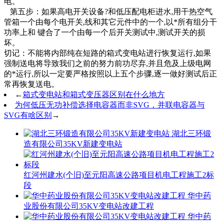
电。
第五步：如果高电开关设备?和低压配电柜进水,用干热空气
管箱一个由每个电开关,线和其它元件中的一个,以*所有组分干
功率上和 键合了一个由每一个后开关测试中,测试开关的损
坏。
切记：不能将内部纯在短路的箱式变电站进行恢复运行,如果
强制送电将导致我们之前的努力前功尽弃,并且危及上级电网
的*运行,所以一定要严格按照以上五个步骤,逐一做好测试后正
常再恢复送电。
←
箱式变电站和箱式变压器区别在什么地方
为何低压无功补偿选择电容器而非SVG，并联电容器与
SVG有啥区别
→
湖北三环锻
造有限公司35KV新建变电站
红河州建水(个旧)至元阳高速公路项目机电工程施工2标
段
华中药
业股份有限公司35KV变电站改建工程
华中药