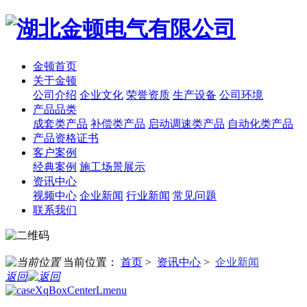
金顿首页
关于金顿
公司介绍
企业文化
荣誉资质
生产设备
公司环境
产品品类
成套类产品
补偿类产品
启动调速类产品
自动化类产品
产品资格证书
客户案例
经典案例
施工场景展示
资讯中心
视频中心
企业新闻
行业新闻
常见问题
联系我们
当前位置：
首页
>
资讯中心
>
企业新闻
返回