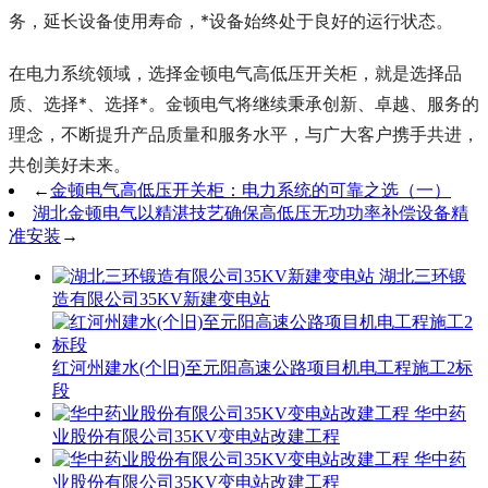
务，延长设备使用寿命，*设备始终处于良好的运行状态。
在电力系统领域，选择金顿电气高低压开关柜，就是选择品
质、选择*、选择*。金顿电气将继续秉承创新、卓越、服务的
理念，不断提升产品质量和服务水平，与广大客户携手共进，
共创美好未来。
←
金顿电气高低压开关柜：电力系统的可靠之选（一）
湖北金顿电气以精湛技艺确保高低压无功功率补偿设备精
准安装
→
湖北三环锻
造有限公司35KV新建变电站
红河州建水(个旧)至元阳高速公路项目机电工程施工2标
段
华中药
业股份有限公司35KV变电站改建工程
华中药
业股份有限公司35KV变电站改建工程