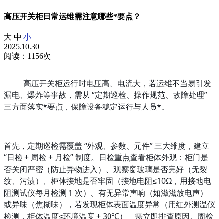
高压开关柜日常运维需注意哪些*要点？
大
中
小
2025.10.30
阅读：1156次
高压开关柜运行时电压高、电流大，若运维不当易引发
漏电、爆炸等事故，需从 “定期巡检、操作规范、故障处理” 
三方面落实*要点，保障设备稳定运行与人员*。
首先，定期巡检需覆盖 “外观、参数、元件” 三大维度，建立 
“日检 + 周检 + 月检” 制度。日检重点查看柜体外观：柜门是
否关闭严密（防止异物进入）、观察窗玻璃是否完好（无裂
纹、污渍）、柜体接地是否牢固（接地电阻≤10Ω，用接地电
阻测试仪每月检测 1 次）、有无异常声响（如滋滋放电声）
或异味（焦糊味），若发现柜体表面温度异常（用红外测温仪
检测，柜体温度≤环境温度 + 30℃），需立即排查原因。周检