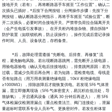
接地开关（若有），再将断路器手车摇至 “工作位置”，确认二
次插头已插好，*后按下合闸按钮；分闸操作步骤：先按下分
闸按钮，确认断路器分闸指示，再将手车摇至 “试验位置”，断
开二次插头，必要时闭合接地开关。严禁带负荷拉合隔离开关
（会产生电弧引发事故）、在开关柜内堆放杂物、擅自拆除*
防护装置（如联锁机构，防止误操作），操作完成后需记录操
作时间、人员、设备状态，存档备查。
*后，故障处理需遵循 “先断电、后排查、再修复” 流
程，避免触电风险。若出现断路器跳闸，需先断开上级电源，
用验电器验电（确认无电后挂接地线），排查跳闸原因：若为
过载，需减少负荷后再合闸；若为短路，需检查电缆、母线是
否有短路点（用万用表测量绝缘电阻，10kV 柜绝缘电阻
≥1000MΩ），排除故障后才能恢复供电。若发现 SF6 气体泄
漏，需立即撤离现场（SF6 气体密度大，易沉积在低洼处，导
致缺氧），开启通风设备（通风 30 分钟后再进入），用 SF6 
气体检漏仪检测泄漏点（重点检查法兰、阀门连接处），泄漏
量超标时需联系专业人员补气、更换密封件。若发生柜体冒