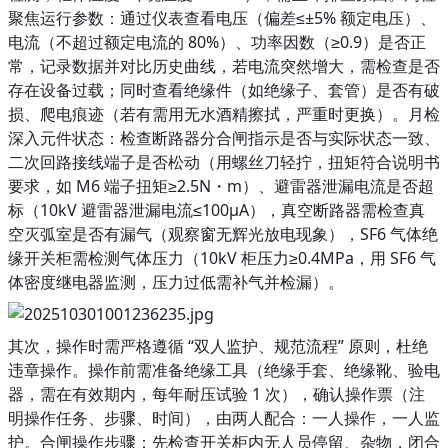
聚焦运行参数：通过仪表查看电压（偏差≤±5% 额定电压）、
电流（不超过额定电流的 80%）、功率因数（≥0.9）是否正
常，记录数据并对比历史曲线，若电流突然增大，需检查是否
存在设备过载；同时查看绝缘件（如绝缘子、套管）是否有破
损、爬电痕迹（若有需用无水酒精擦拭，严重时更换）。月检
深入元件状态：检查断路器分合闸指示是否与实际状态一致、
二次回路接线端子是否松动（用螺丝刀轻拧，扭矩符合说明书
要求，如 M6 端子扭矩≥2.5N・m）、避雷器泄漏电流是否超
标（10kV 避雷器泄漏电流≤100μA），真空断路器需检查真
空灭弧室是否有漏气（观察窗无辉光放电现象），SF6 气体绝
缘开关柜需检测气体压力（10kV 柜压力≥0.4MPa，用 SF6 气
体密度继电器监测，压力过低需补气并检漏）。
其次，操作时需严格遵循 “双人监护、规范流程” 原则，杜绝
违章操作。操作前需准备绝缘工具（绝缘手套、绝缘靴、验电
器，需在有效期内，每年耐压试验 1 次），
确认操作票（注
明操作任务、步骤、时间），由两人配合：一人操作，一人监
护。合闸操作步骤：先检查开关柜内无人员停留、杂物，闭合