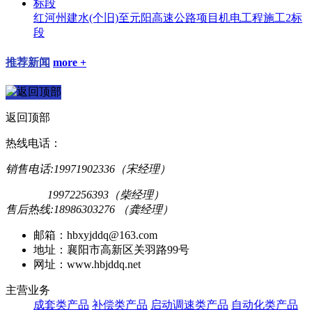
红河州建水(个旧)至元阳高速公路项目机电工程施工2标
段
推荐新闻
more +
返回顶部
热线电话：
销售电话:19971902336（宋经理）
19972256393（柴经理）
售后热线:18986303276 （龚经理）
邮箱：hbxyjddq@163.com
地址：襄阳市高新区关羽路99号
网址：www.hbjddq.net
主营业务
成套类产品
补偿类产品
启动调速类产品
自动化类产品