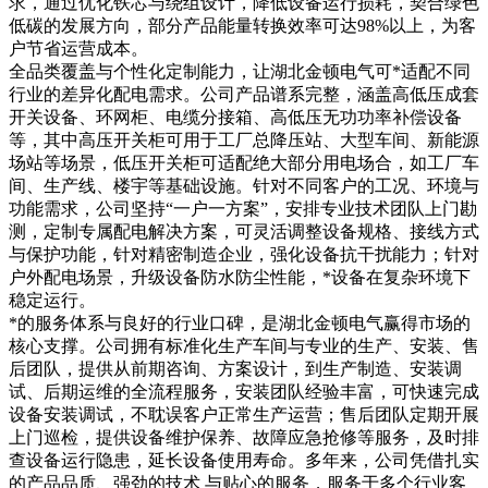
求，通过优化铁芯与绕组设计，降低设备运行损耗，契合绿色
低碳的发展方向，部分产品能量转换效率可达98%以上，为客
户节省运营成本。
全品类覆盖与个性化定制能力，让湖北金顿电气可*适配不同
行业的差异化配电需求。公司产品谱系完整，涵盖高低压成套
开关设备、环网柜、电缆分接箱、高低压无功功率补偿设备
等，其中高压开关柜可用于工厂总降压站、大型车间、新能源
场站等场景，低压开关柜可适配绝大部分用电场合，如工厂车
间、生产线、楼宇等基础设施。针对不同客户的工况、环境与
功能需求，公司坚持“一户一方案”，安排专业技术团队上门勘
测，定制专属配电解决方案，可灵活调整设备规格、接线方式
与保护功能，针对精密制造企业，强化设备抗干扰能力；针对
户外配电场景，升级设备防水防尘性能，*设备在复杂环境下
稳定运行。
*的服务体系与良好的行业口碑，是湖北金顿电气赢得市场的
核心支撑。公司拥有标准化生产车间与专业的生产、安装、售
后团队，提供从前期咨询、方案设计，到生产制造、安装调
试、后期运维的全流程服务，安装团队经验丰富，可快速完成
设备安装调试，不耽误客户正常生产运营；售后团队定期开展
上门巡检，提供设备维护保养、故障应急抢修等服务，及时排
查设备运行隐患，延长设备使用寿命。多年来，公司凭借扎实
的产品品质、强劲的技术 与贴心的服务，服务于多个行业客