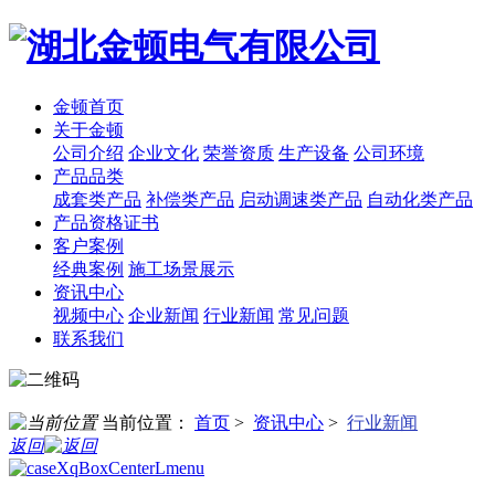
金顿首页
关于金顿
公司介绍
企业文化
荣誉资质
生产设备
公司环境
产品品类
成套类产品
补偿类产品
启动调速类产品
自动化类产品
产品资格证书
客户案例
经典案例
施工场景展示
资讯中心
视频中心
企业新闻
行业新闻
常见问题
联系我们
当前位置：
首页
>
资讯中心
>
行业新闻
返回