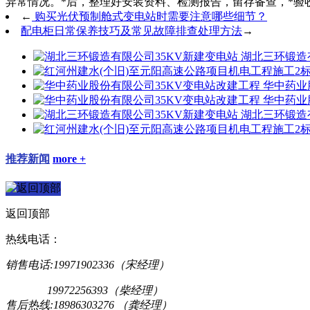
异常情况。*后，整理好安装资料、检测报告，留存备查，*验
←
购买光伏预制舱式变电站时需要注意哪些细节？
配电柜日常保养技巧及常见故障排查处理方法
→
湖北三环锻造
华中药业
华中药业
湖北三环锻造
推荐新闻
more +
返回顶部
热线电话：
销售电话:19971902336（宋经理）
19972256393（柴经理）
售后热线:18986303276 （龚经理）