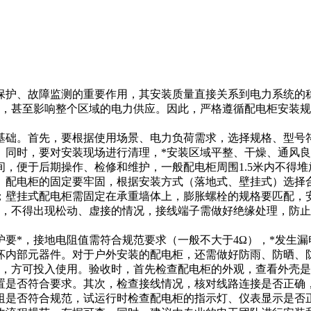
保护、故障监测的重要作用，其安装质量直接关系到电力系统的
患，甚至影响整个区域的电力供应。因此，严格遵循配电柜安装规
基础。首先，要根据使用场景、电力负荷需求，选择规格、型号符
。同时，要对安装现场进行清理，*安装区域平整、干燥、通风
，便于后期操作、检修和维护，一般配电柜周围1.5米内不得堆
。配电柜的固定要牢固，根据安装方式（落地式、壁挂式）选择
；壁挂式配电柜需固定在承重墙体上，膨胀螺栓的规格要匹配，
密，不得出现松动、虚接的情况，接线端子需做好绝缘处理，防
要*，接地电阻值需符合规范要求（一般不大于4Ω），*发生漏
坏内部元器件。对于户外安装的配电柜，还需做好防雨、防晒、
后，方可投入使用。验收时，首先检查配电柜的外观，查看外壳
置是否符合要求。其次，检查接线情况，核对线路连接是否正确
阻是否符合规范，试运行时检查配电柜的指示灯、仪表显示是否