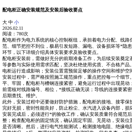
配电柜正确安装规范及安装后验收要点
大
中
小
2026.02.11
阅读：780次
配电柜作为电力系统的核心控制枢纽，承担着电力分配、线路
范、细节把控不到位，极易引发短路、漏电、设备损坏等*隐
环节，以下详细介绍具体安装要求及验收要点。
配电柜安装前，需做好充分的前期准备工作，为后续安装奠定
等参数与实际使用需求匹配，坚决杜绝使用劣质、不合格产品
电柜运行造成影响；安装位置需预留足够的操作空间和维护空间
安装过程中，需严格按照施工规范操作，重点把控每一个细节
平、牢固，配电柜与槽钢连接紧密，避免运行过程中出现晃动
前需核对线路编号、相位，*接线正确无误；导线的连接要紧
后期查找、维护。
此外，安装过程中还要做好防护措施，配电柜的接地、接零保护
完好无损，密封性能良好，防止粉尘、水汽进入设备内部，损
安装完成后，必须进行*的验收工作，确认安装质量符合规范
整；检查配电柜的固定情况，确认固定牢固、无晃动，安装位
是否清晰。然后，进行电气性能测试，检测接地电阻、绝缘电