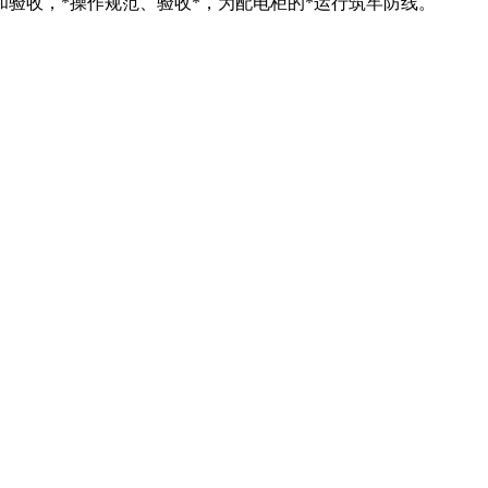
验收，*操作规范、验收*，为配电柜的*运行筑牢防线。